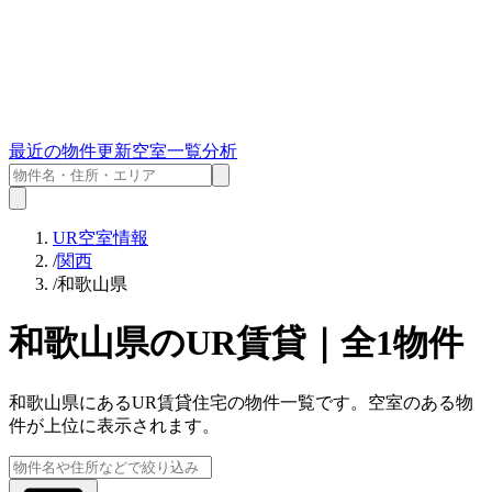
最近の物件更新
空室一覧
分析
UR空室情報
/
関西
/
和歌山県
和歌山県
のUR賃貸｜全
1
物件
和歌山県
にあるUR賃貸住宅の物件一覧です。空室のある物
件が上位に表示されます。